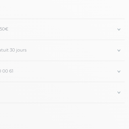
le uni en lin bordeaux
ôtes
 150€
entrale
er
 manches
tuit 30 jours
orps
 soufflet avec rabat et bouton-pression
0 00 61