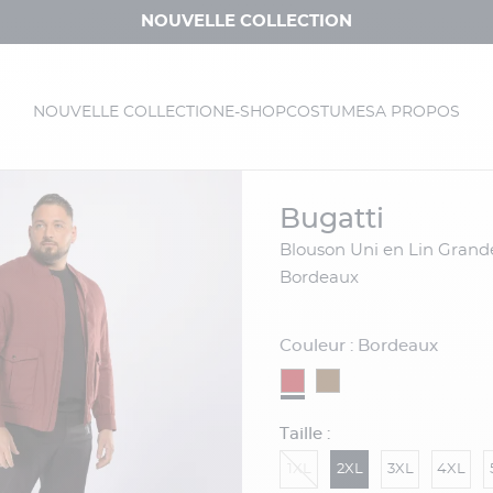
NOUVELLE COLLECTION
NOUVELLE COLLECTION
E-SHOP
COSTUMES
A PROPOS
bugatti
Blouson Uni en Lin Grande Taille
Bordeaux
Couleur : Bordeaux
Taille :
1XL
2XL
3XL
4XL