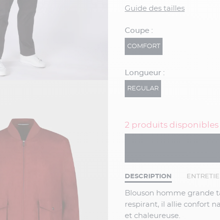
Guide des tailles
Coupe :
COMFORT
Longueur :
REGULAR
2 produits disponibles
DESCRIPTION
ENTRETI
Blouson homme grande taille en pur lin, idéal pour la saison estivale. Léger et
respirant, il allie confor
et chaleureuse.