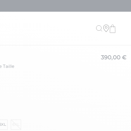
390,00 €
5XL
6XL