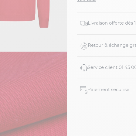
Détails produit :
Pull col V rouge gr
Livraison offerte dés
Maille jersey fine e
Col V classique
Manches longues
Retour & échange gra
Bords-côtes aux poi
Broderie d...
Service client 01 45 0
Paiement sécurisé