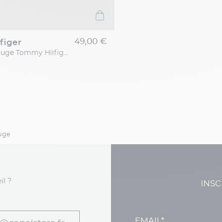
49,00 €
figer
Casquette Rouge Tommy Hilfiger
ouge
il ?
INSC