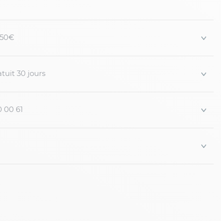
ande taille Tommy Hilfiger
 150€
t agréable à porter
tuit 30 jours
gnets et à la base
0 00 61