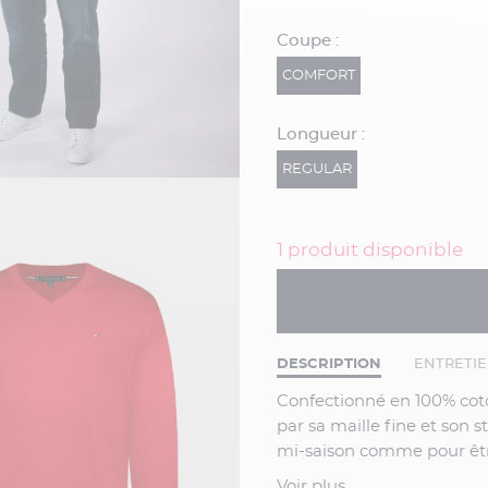
Coupe :
COMFORT
Longueur :
REGULAR
1 produit disponible
DESCRIPTION
ENTRETI
Confectionné en
100% cot
par sa maille fine et son st
mi-saison comme pour être
élégance et confort au quo
Voir plus