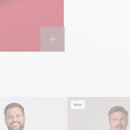
+
New