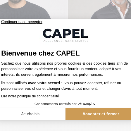
159,00 €
figer
tommy hilfiger
Pull Col Rond Texturé Grande Taille Marine