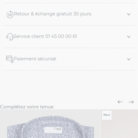
Motif carreaux fenêtre ton sur ton
Tissu en flanelle
Retour & échange gratuit 30 jours
100% flanelle coton
Composition :
Talle et coupe : Notre mannequ...
Service client 01 45 00 00 61
Paiement sécurisé
Complétez votre tenue
New