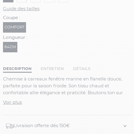
Guide des tailles
Coupe :
COMFORT
Longueur :
64CM
DESCRIPTION
ENTRETIEN
DÉTAILS
Chemise à carreaux fenêtre marine en flanelle douce,
parfaite pour la saison froide. Son tissu chaud et
confortable allie élégance et praticité. Boutons ton sur
ton pour une finition discrète et soignée. Idéale pour un
Voir plus
style casual chic, portée seule ou sous un pull.
Coupe confortable adaptée aux grandes tailles
Col classique boutonné
Livraison offerte dés 150€
Poignets boutonnés