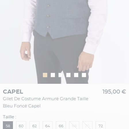
CAPEL
195,00 €
Gilet De Costume Armuré Grande Taille
Bleu Foncé Capel
Taille :
58
60
62
64
66
68
70
72