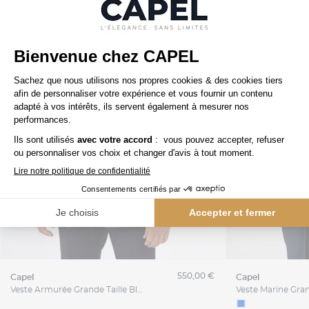
550,00 €
capel
capel
Veste Armurée Grande Taille Bleu Foncé Capel