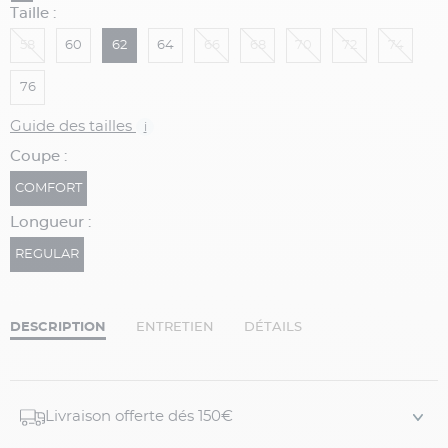
Taille :
58
60
62
64
66
68
70
72
74
76
Guide des tailles
i
Coupe :
COMFORT
Longueur :
REGULAR
DESCRIPTION
ENTRETIEN
DÉTAILS
Livraison offerte dés 150€