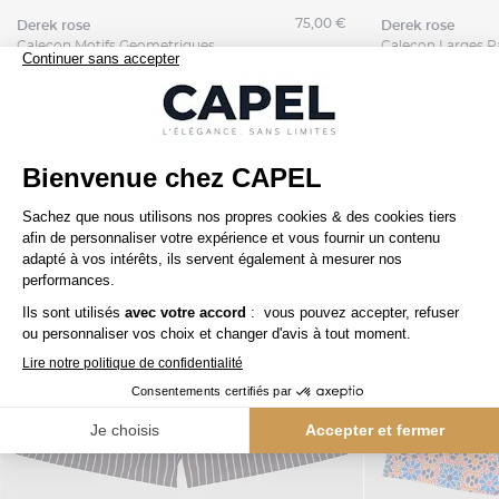
75,00 €
derek rose
derek rose
Calecon Motifs Geometriques Derek Rose Grande Taille
Nos clients aiment aussi
5ème offert
5ème offert