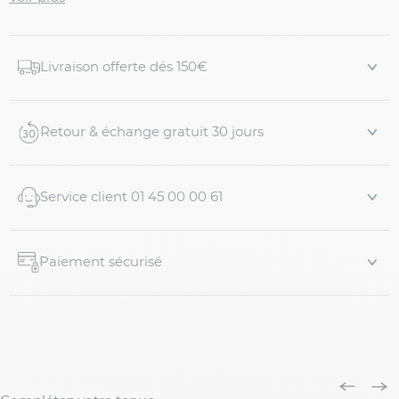
beige sur fond marine, qui apporte une touche raffinée
et exotique à vos essentiels de nuit ou de détente.
Détails produit :
Livraison offerte dés 150€
Matière
: 100% coton
Coloris
: Marine avec imprimés beige (dromadaires
Retour & échange gratuit 30 jours
& palmiers)
Coupe
: ample et confortable, idéale pour une
liberté de ...
Service client 01 45 00 00 61
Paiement sécurisé