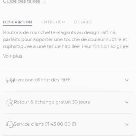
Guide des tailles
i
DESCRIPTION
ENTRETIEN
DÉTAILS
Boutons de manchette élégants au design raffiné,
parfaits pour apporter une touche de couleur subtile et
sophistiquée à une tenue habillée. Leur finition soignée
et leurs détails contrastés en font un accessoire idéal
Voir plus
pour les chemises à poignets mousquetaires, aussi bien
pour les occasions formelles que professionnelles.
Détails produit :
Livraison offerte dés 150€
Boutons de manchette homme
Forme rectangulaire
Retour & échange gratuit 30 jours
Finition brillante
Système de fermeture à bascule
Vendus par paire
Service client 01 45 00 00 61
...