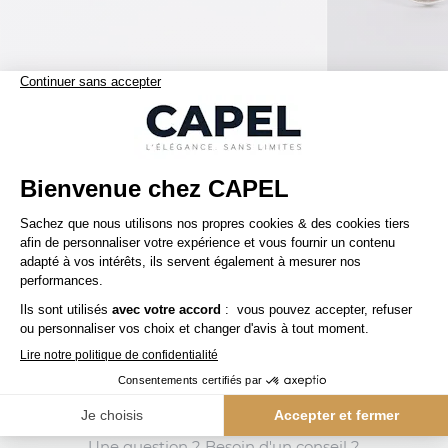
75,00 €
capel
capel
Boutons Manchette Façon Bois Capel
capelstore
Accessoires
Boutons De Manchettes
Boutons De Manchette Rectangle
SERVICE CLIENT
Une question ? Besoin d'un conseil ?