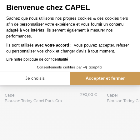
290,00 €
capel
capel
Blouson Teddy Capel Paris Grande Taille