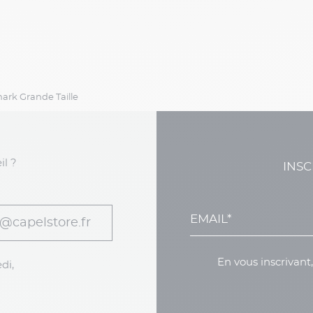
ark Grande Taille
il ?
INSC
@capelstore.fr
En vous inscrivant
di,