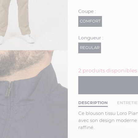
Coupe :
COMFORT
Longueur :
REGULAR
2 produits disponibles
DESCRIPTION
ENTRETI
Ce blouson tissu Loro Piana de Paul & Shark allie confort, souplesse et robustesse
avec son design moderne et
raffiné.