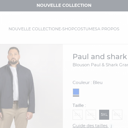
NOUVELLE COLLECTION
NOUVELLE COLLECTION
E-SHOP
COSTUMES
A PROPOS
paul and shark
Blouson Paul & Shark Gra
Couleur : Bleu
Taille :
3XL
4XL
5XL
6XL
Guide des tailles
i