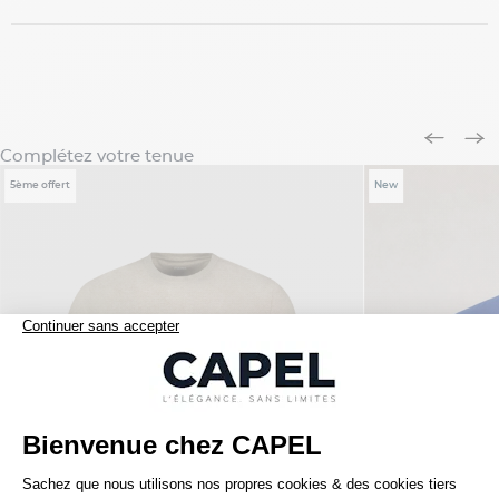
Complétez votre tenue
5ème offert
New