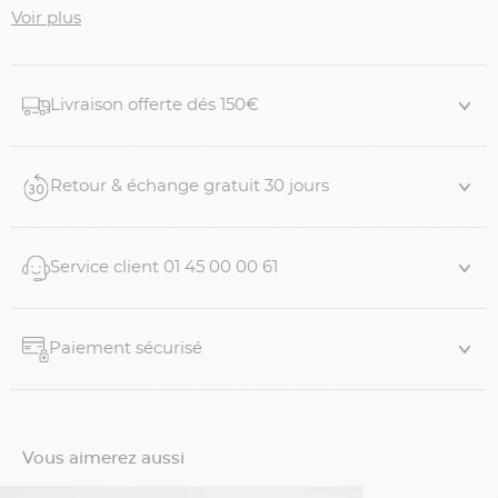
complète parfaitement la veste assortie pour un
Voir plus
ensemble raffiné. Peut être associé à la veste coordonnée
pour former un costume complet ou porté avec une
autre veste pour un style plus décontracté.
Livraison offerte dés 150€
Détails du produit :
Pantalon de costume homme grande taille
Retour & échange gratuit 30 jours
Coloris bleu
Coupe droite élégante
Tissu en l...
Service client 01 45 00 00 61
Paiement sécurisé
Vous aimerez aussi