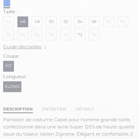
Taille :
44
46
48
50
52
54
56
58
60
62
64
66
68
70
72
74
Guide des tailles
i
Coupe :
FIT
Longueur :
XLONG
DESCRIPTION
ENTRETIEN
DÉTAILS
Pantalon de costume Capel pour homme grande taille,
confectionné dans une laine Super 120’s de haute qualité
issue du tisseur italien Zignone. Élégant et confortable, il