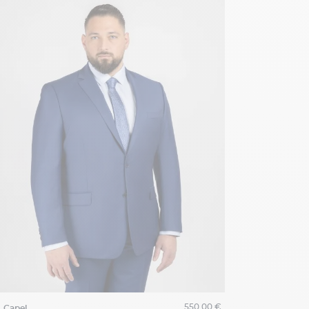
550,00 €
capel