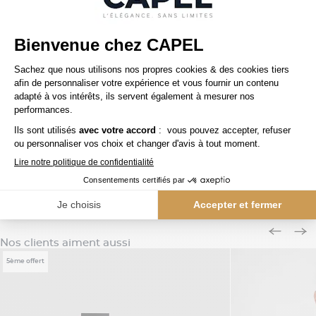
210,00 €
capel
capel
Pantalon En Lin Vert Capel Grande Taille
Nos clients aiment aussi
5ème offert