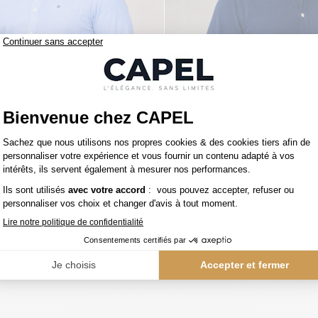
119,00 €
figer
tommy hilfiger
Chemise Maille Piquée Grande Taille Ciel