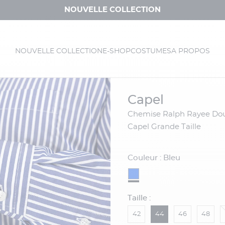
NOUVELLE COLLECTION
NOUVELLE COLLECTION
E-SHOP
COSTUMES
A PROPOS
capel
Chemise Ralph Rayee Double Retors
Capel Grande Taille
Couleur : Bleu
Taille :
42
44
46
48