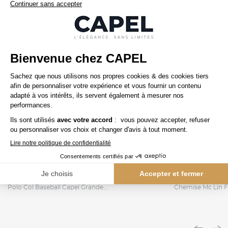
95,00 €
capel
capel
Polo Col Baseball Capel Grande Taille