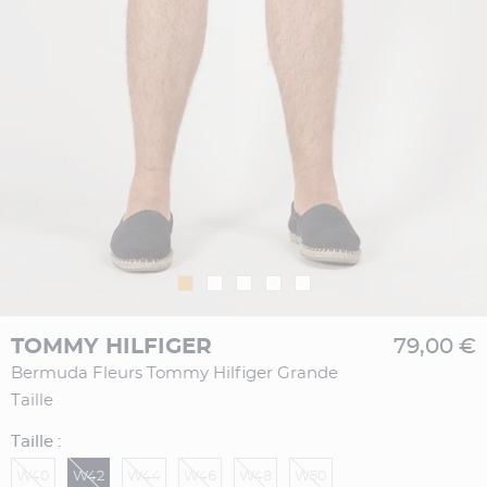
TOMMY HILFIGER
79,00 €
Bermuda Fleurs Tommy Hilfiger Grande
Taille
Taille :
W40
W42
W44
W46
W48
W50