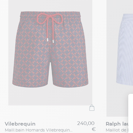
240,00
vilebrequin
ralph lau
€
Maill.bain Homards Vilebrequin Grande Taille