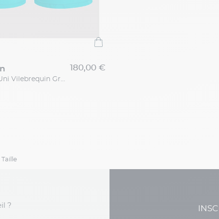
180,00 €
in
Maillot Bain Uni Vilebrequin Grande Taille
Taille
il ?
INSC