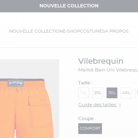
NOUVELLE COLLECTION
NOUVELLE COLLECTION
E-SHOP
COSTUMES
A PROPOS
vilebrequin
Maillot Bain Uni Vilebreq
Taille :
1XL
2XL
3XL
4XL
Guide des tailles
i
Coupe :
COMFORT