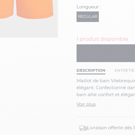
Longueur :
REGULAR
1 produit disponible
DESCRIPTION
ENTRETI
Maillot de bain Vilebrequin au coloris orange intense, rehaussé d’un cordon marine
élégant. Confectionné dan
bain allie confort et élég
ajustement parfait, tandi
Voir plus
fonctionnelle.
-> CAPEL A ADAPTÉ LES 
CHOISISSEZ 2 TAILLES E
Livraison offerte dés
VOTRE M...