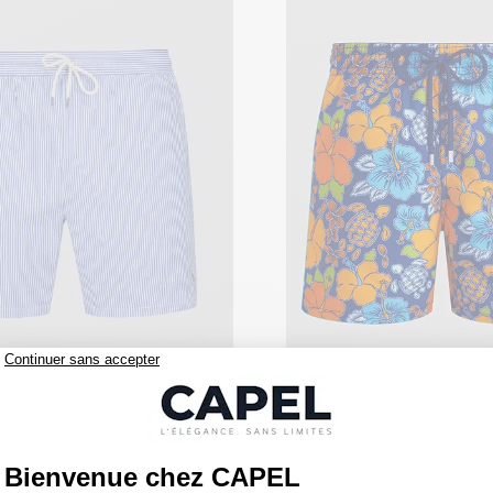
145,00 €
ren
vilebrequin
Maillot de Bain Seersucker Grande Taille Bleu et Blanc