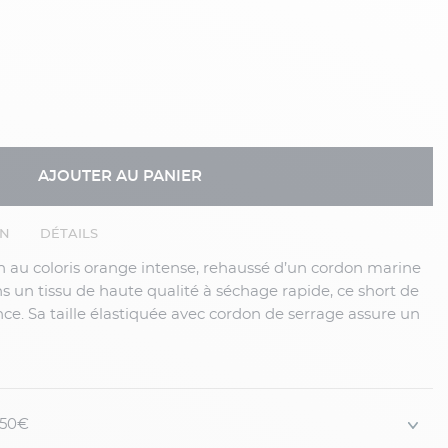
AJOUTER AU PANIER
EN
DÉTAILS
s un tissu de haute qualité à séchage rapide, ce short de
ance. Sa taille élastiquée avec cordon de serrage assure un
s que ses poches discrètes ajoutent une touche
TAILLES DE VILEBREQUIN À LA GRANDE TAILLE.
N DESSOUS DE CELLE INDIQUEE A L’INTERIEUR DE
 150€