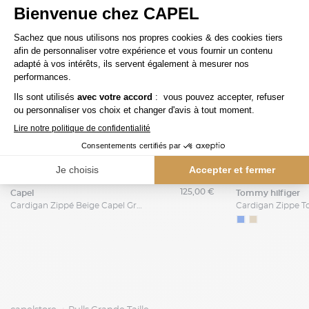
125,00 €
capel
tommy hilfiger
Cardigan Zippé Beige Capel Grande Taille