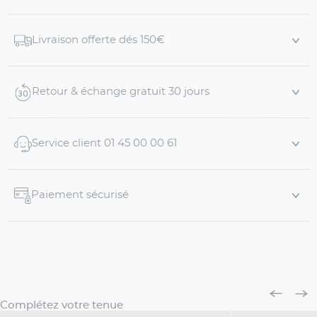
plupart de vos tenues d'été.
Caractéristiques :
Livraison offerte dés 150€
- 97% coton, 3% EA
Retour & échange gratuit 30 jours
- Coupe droite classique
- Fermeture zippée
Service client 01 45 00 00 61
- Porte-ardillon
- Deux poches avant italiennes, deux poches arrières
boutonnées
Paiement sécurisé
- ...
Complétez votre tenue