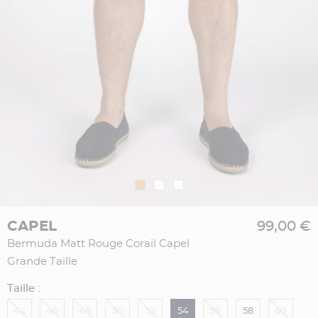
CAPEL
99,00 €
Bermuda Matt Rouge Corail Capel
Grande Taille
Taille :
44
46
48
50
52
54
56
58
60