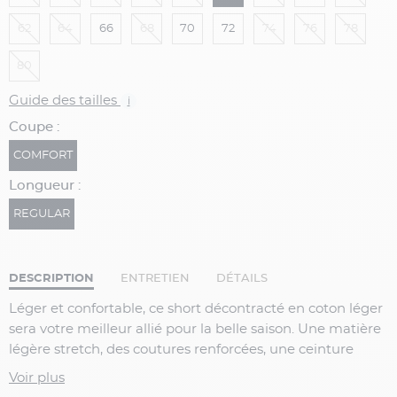
62
64
66
68
70
72
74
76
78
80
Guide des tailles
i
Coupe :
COMFORT
Longueur :
REGULAR
DESCRIPTION
ENTRETIEN
DÉTAILS
Léger et confortable, ce short décontracté en coton léger
sera votre meilleur allié pour la belle saison. Une matière
légère stretch, des coutures renforcées, une ceinture
extensible et une coupe droite intemporelle : ça donne
Voir plus
un bermuda chino robuste et confortable qui ira à la