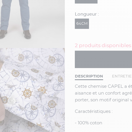
Longueur :
64CM
2 produits disponibles
DESCRIPTION
ENTRETI
Cette chemise CAPEL a été conçue en 100% coton . Sa coupe droite offre une
aisance et un confort agr
porter, son motif original
Caractéristiques :
- 100% coton