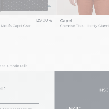
129,00 €
capel
Chemise Max Motifs Capel Grande Taille
pel Grande Taille
il ?
INSC