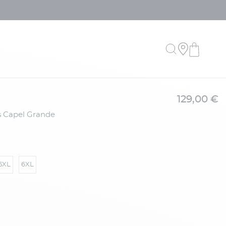
129,00 €
5XL
6XL