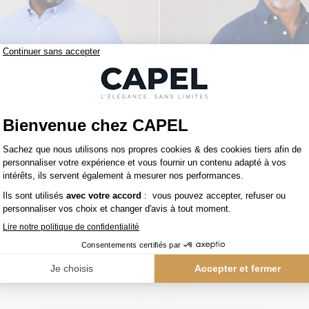
119,00 €
figer
tommy hilfiger
Chemise Maille Piquée Grande Taille Ciel