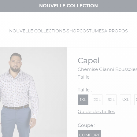
NOUVELLE COLLECTION
NOUVELLE COLLECTION
E-SHOP
COSTUMES
A PROPOS
capel
Chemise Gianni Boussoles Capel Grande
Taille
Taille :
1XL
2XL
3XL
4XL
Guide des tailles
Coupe :
COMFORT