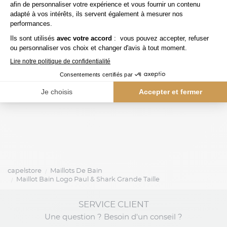
240,00 €
vilebrequin
ralph lauren
Maill.bain Homards Vilebrequin Grande Taille
capelstore
Maillots De Bain
Maillot Bain Logo Paul & Shark Grande Taille
SERVICE CLIENT
Une question ? Besoin d'un conseil ?