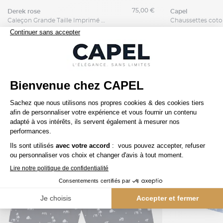
75,00 €
derek rose
capel
Caleçon Grande Taille Imprimé Marine Derek Rose
+
Nos clients aiment aussi
5ème offert
5ème offert