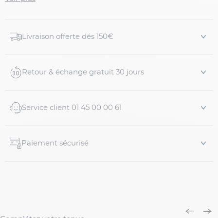
serré juste comme il faut pour maintenir sans
compresser. Ne vous contentez plus d'un seul caleçon,
vous méritez mieux !
Livraison offerte dés 150€
Caractéristiques :
- Caleçon classique fit pour homme grande taille
Retour & échange gratuit 30 jours
- 100% coton
- Pur coton double Retor's super 100'S
Service client 01 45 00 00 61
- Motifs géométriques
-...
Paiement sécurisé