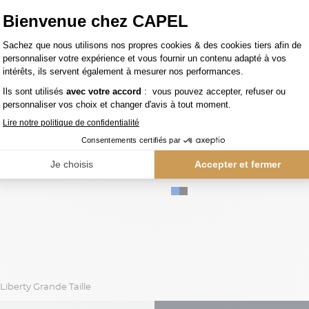
55,00 €
capel
on Blanc Capel
Liberty Grande Taille