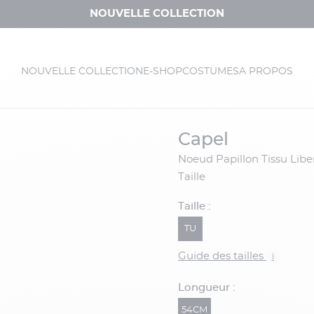
NOUVELLE COLLECTION
NOUVELLE COLLECTION
E-SHOP
COSTUMES
A PROPOS
capel
Noeud Papillon Tissu Liberty Grande
Taille
Taille :
TU
Guide des tailles
i
Longueur :
54CM