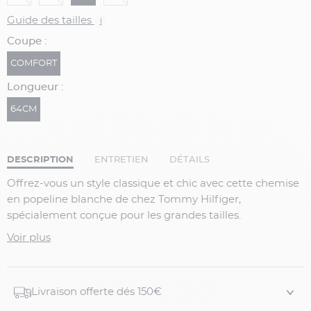
Guide des tailles
i
Coupe :
COMFORT
Longueur :
64CM
DESCRIPTION
ENTRETIEN
DÉTAILS
Offrez-vous un style classique et chic avec cette chemise
en popeline blanche de chez Tommy Hilfiger,
spécialement conçue pour les grandes tailles.
Fabriquée en 100% coton, cette chemise allie confort et
Voir plus
élégance. Parfaite pour toutes les occasions, que ce soit
au bureau ou lors de vos sorties décontractées. Optez
pour le style emblématique de Tommy Hilfiger avec
Livraison offerte dés 150€
cette chemise marine en popeline.