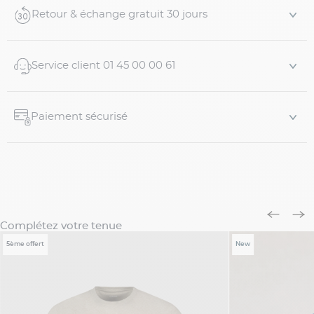
- 100 % coton
Retour & échange gratuit 30 jours
- Modèle en jersey doux
- Sans stretch
Service client 01 45 00 00 61
- Col r...
Paiement sécurisé
Complétez votre tenue
5ème offert
New