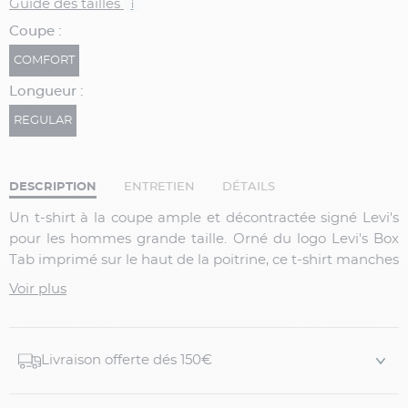
Guide des tailles
i
Coupe :
COMFORT
Longueur :
REGULAR
DESCRIPTION
ENTRETIEN
DÉTAILS
Un t-shirt à la coupe ample et décontractée signé Levi's
pour les hommes grande taille. Orné du logo Levi's Box
Tab imprimé sur le haut de la poitrine, ce t-shirt manches
courtes est confectionné en jersey de coton doux et léger
Voir plus
misant sur un confort optimal et un style casual. Ce haut
est parfaitement adapté à votre carrure d'homme
grande taille. Il est idéal pour vos tenues de tous les jours.
Livraison offerte dés 150€
Caractéristiques :