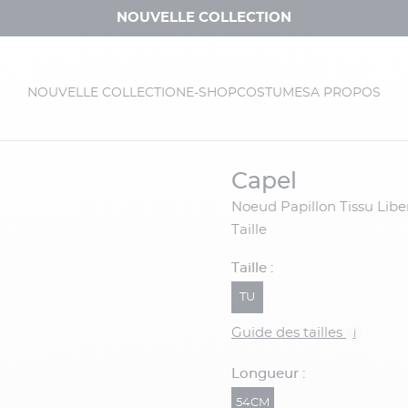
NOUVELLE COLLECTION
NOUVELLE COLLECTION
E-SHOP
COSTUMES
A PROPOS
capel
Noeud Papillon Tissu Liberty Grande
Taille
Taille :
TU
Guide des tailles
i
Longueur :
54CM