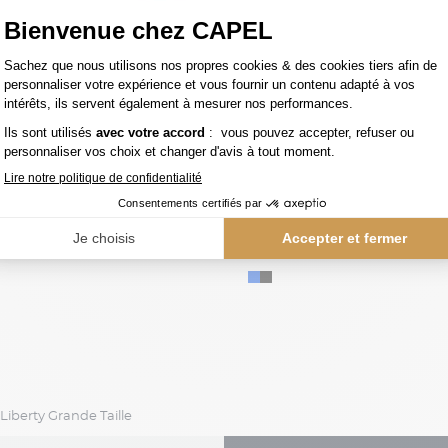
55,00 €
capel
on Blanc Capel
Liberty Grande Taille