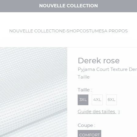
NOUVELLE COLLECTION
NOUVELLE COLLECTION
E-SHOP
COSTUMES
A PROPOS
derek rose
Pyjama Court Texture Derek Rose Grande
Taille
Taille :
3XL
4XL
6XL
Guide des tailles
i
Coupe :
COMFORT