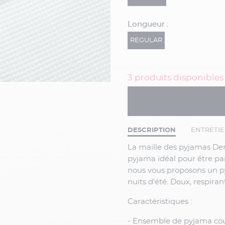
Longueur :
REGULAR
3 produits disponibles
DESCRIPTION
ENTRETI
La maille des pyjamas Derek Rose est douce et confortable sur la peau. C'est le
pyjama idéal pour être par
nous vous proposons un py
nuits d'été. Doux, respiran
Caractéristiques :
- Ensemble de pyjama co