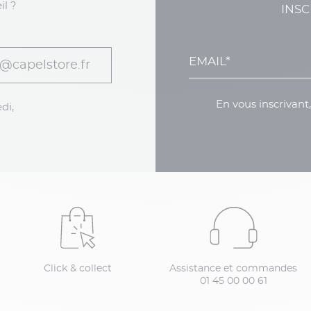
il ?
INSC
@capelstore.fr
En vous inscrivant
di,
Click & collect
Assistance et commandes
01 45 00 00 61