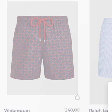
240,00
vilebrequin
ralph lau