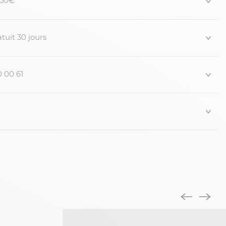
 150€
..
tuit 30 jours
0 00 61