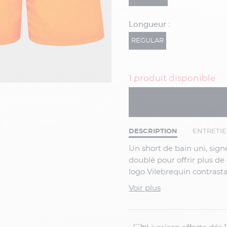
Longueur :
REGULAR
1 produit disponible
DESCRIPTION
ENTRETI
Un short de bain uni, signé Vilebrequin pour les hommes grande taille. Entièrement
doublé pour offrir plus de
logo Vilebrequin contrastan
votre convenance.
Voir plus
-> CAPEL A ADAPTÉ LES 
CHOISISSEZ 2 TAILLES E
VOTRE MAILLOT DE BAIN