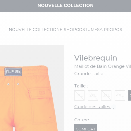
NOUVELLE COLLECTION
NOUVELLE COLLECTION
E-SHOP
COSTUMES
A PROPOS
vilebrequin
Maillot de Bain Orange Vilebrequin
Grande Taille
Taille :
1XL
2XL
3XL
4XL
Guide des tailles
i
Coupe :
COMFORT