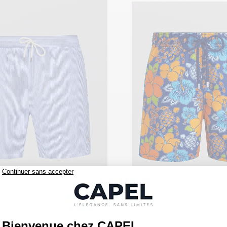
145,00 €
ren
vilebrequin