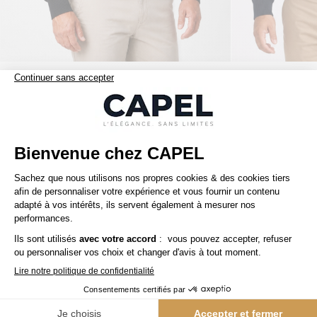
149,00 €
tommy hilfiger
tommy hilfiger
Cardigan Zippé Col Camionneur Grande Taille Noir
Nos clients aiment aussi