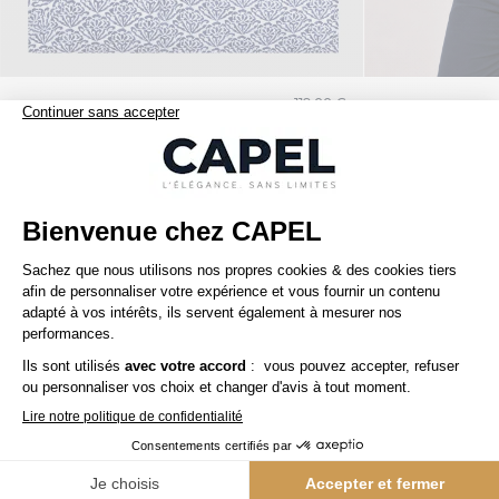
119,00 €
capel
tommy hilfiger
Chemise Mc Lin Fleurs Capel Grande Taille
Nos clients aiment aussi