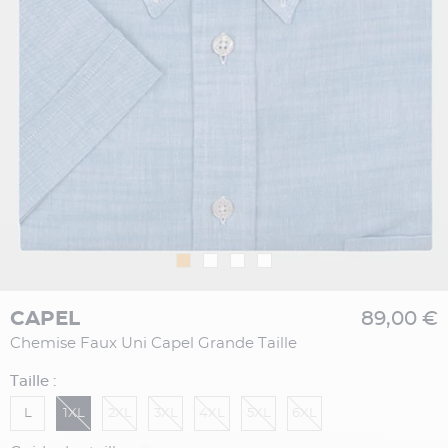
CAPEL
89,00 €
Chemise Faux Uni Capel Grande Taille
Taille :
L
1XL
2XL
3XL
4XL
5XL
6XL