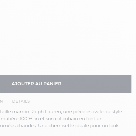
AJOUTER AU PANIER
EN
DÉTAILS
 matière 100 % lin et son col cubain en font un
journées chaudes.
Une chemisette idéale pour un look
té, à porter avec un bermuda ou un pantalon en lin pour un