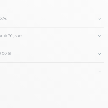
 150€
arron grande taille
s forts
tuit 30 jours
0 00 61