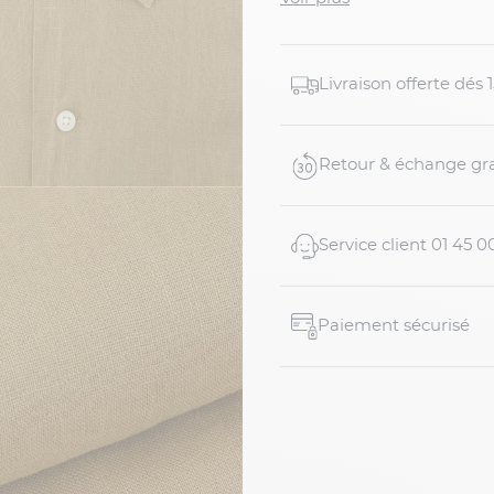
maximum de confort.
Détails du produit :
Livraison offerte dés
Chemisette en lin m
Adaptée aux homme
Coupe confortable
Retour & échange gra
Coloris marron uni
Tissu en pur lin ...
Service client 01 45 0
Paiement sécurisé