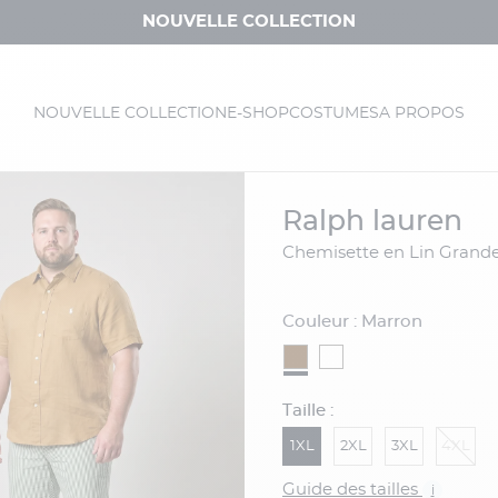
NOUVELLE COLLECTION
NOUVELLE COLLECTION
E-SHOP
COSTUMES
A PROPOS
ralph lauren
Chemisette en Lin Grande
Couleur : Marron
Taille :
1XL
2XL
3XL
4XL
Guide des tailles
i