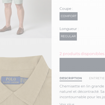
Coupe :
COMFORT
Longueur :
REGULAR
2 produits disponibles
DESCRIPTION
ENTRETI
Chemisette en lin grande taille marron Ralph Lauren, une pièce estivale au style
naturel et décontracté. Sa
incontournable pour les 
estival chic et décontrac
Voir plus