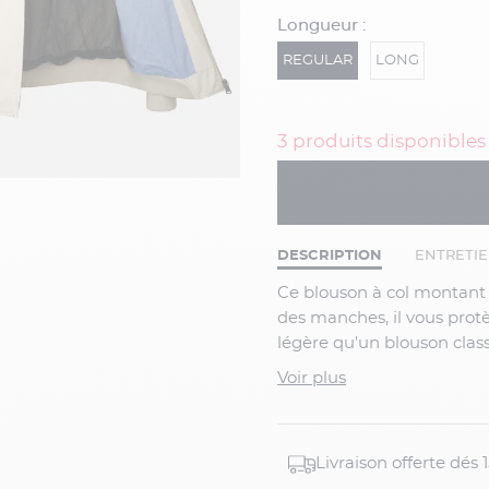
Longueur :
REGULAR
LONG
3 produits disponibles
DESCRIPTION
ENTRETI
Ce blouson à col montant est parfait pour la mi-saison. Ajusté au niveau du col et
des manches, il vous protè
légère qu'un blouson clas
sportswear à votre tenue 
Voir plus
et aux poignets ainsi que s
pour dynamiser votre look 
Livraison offerte dés