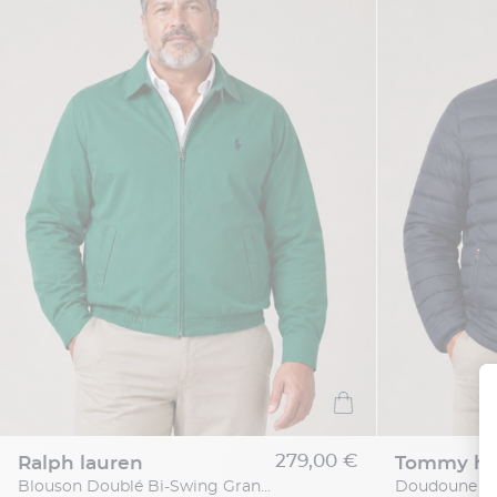
279,00 €
ralph lauren
tommy hil
Blouson Doublé Bi-Swing Grande Taille Vert