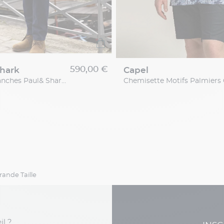
590,00 €
shark
capel
Gilet Sans Manches Paul& Shark Grande Taille
ande Taille
il ?