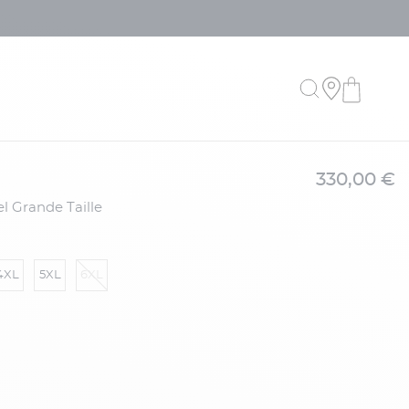
330,00 €
l Grande Taille
4XL
5XL
6XL