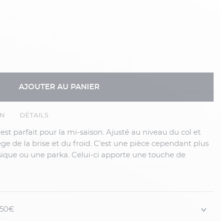
AJOUTER AU PANIER
EN
DÉTAILS
ge de la brise et du froid. C'est une pièce cependant plus
sique ou une parka. Celui-ci apporte une touche de
grâce à son col montant, ses bord-côte en bas du blouson
a doublure contrastée bleu ciel. C'est juste ce qu'il faut
! Il passe aussi bien sur une chemise q...
 150€