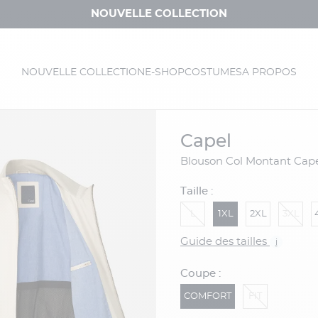
NOUVELLE COLLECTION
NOUVELLE COLLECTION
E-SHOP
COSTUMES
A PROPOS
capel
Blouson Col Montant Cape
Taille :
L
1XL
2XL
3XL
Guide des tailles
i
Coupe :
COMFORT
FIT