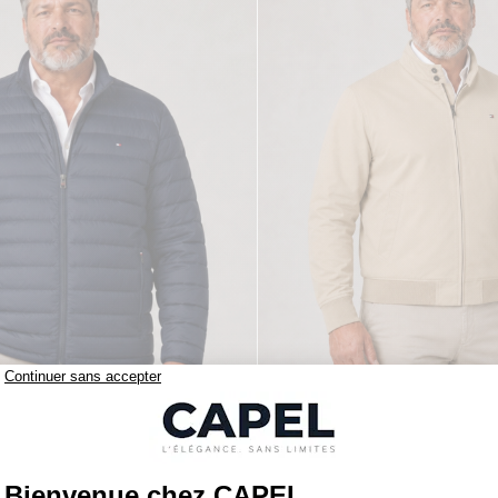
219,00 €
figer
tommy hilfiger
Doudoune Légère Grande Taille Marine