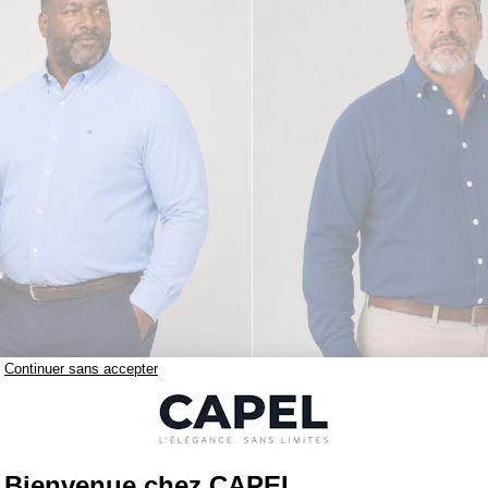
119,00 €
figer
tommy hilfiger
Chemise Maille Piquée Grande Taille Ciel