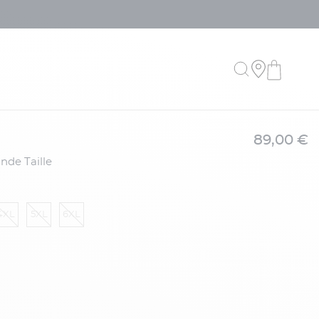
89,00 €
nde Taille
4XL
5XL
6XL