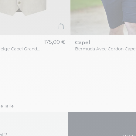
175,00 €
capel
Gilet En Lin Beige Capel Grande Taille
 Taille
il ?