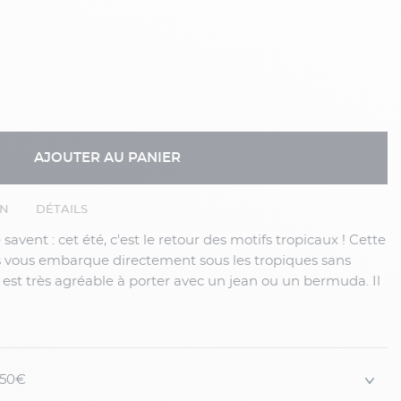
AJOUTER AU PANIER
EN
DÉTAILS
vous embarque directement sous les tropiques sans
e est très agréable à porter avec un jean ou un bermuda. Il
ne pièce forte qui se suffit à elle-même. Elle se porte avec
pour une allure cool-chic très tendance ou bien même
lanc col rond et un
jean
.
 150€