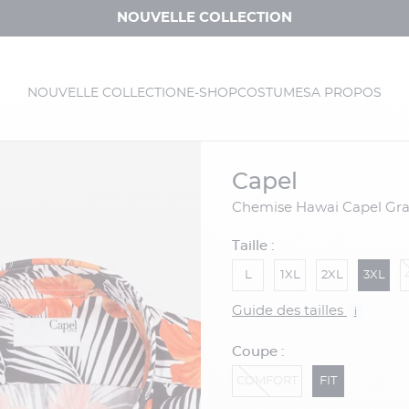
NOUVELLE COLLECTION
NOUVELLE COLLECTION
E-SHOP
COSTUMES
A PROPOS
capel
Chemise Hawai Capel Gra
Taille :
L
1XL
2XL
3XL
Guide des tailles
i
Coupe :
COMFORT
FIT