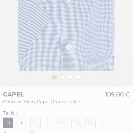
CAPEL
109,00 €
Chemise Vichy Capel Grande Taille
Taille :
M
L
1XL
2XL
3XL
4XL
5XL
6XL