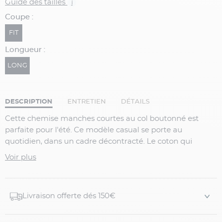
Guide des tailles
i
Coupe :
FIT
Longueur :
LONG
DESCRIPTION
ENTRETIEN
DÉTAILS
Cette chemise manches courtes au col boutonné est
parfaite pour l'été. Ce modèle casual se porte au
quotidien, dans un cadre décontracté. Le coton qui
compose cette chemise est léger, ce qui la rend
Voir plus
extrêmement agréable à porter quand il fait beau et
chaud. Ses carreaux vichy s'assortiront très bien avec
un
bermuda beige
ou
un pantalon coton blanc
.
Livraison offerte dés 150€
Caractéristiques :