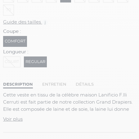
70
Guide des tailles
i
Coupe :
COMFORT
Longueur :
COURT
REGULAR
DESCRIPTION
ENTRETIEN
DÉTAILS
Cette veste en tissu de la célèbre maison Lanificio F.lli
Cerruti est fait partie de notre collection Grand Drapiers.
Elle est composée de laine et de soie, la laine lui donne
ses propriétés termoragulantes, naturellement stretch
Voir plus
qui ne se froisse pas et la soie offre une très belle prise de
lumière. Grâce à son tissage natté, elle arbore un micro-
motif damier caractéristique de cette technique. Sur une