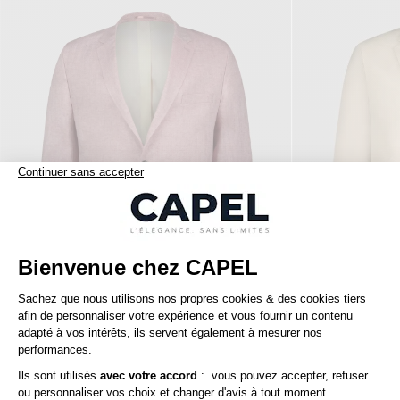
490,00 €
capel
bugatti
Veste à Chevrons en Lin Grande Taille Rose