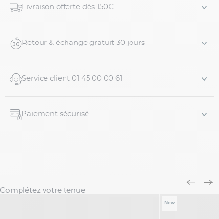
Livraison offerte dés 150€
base marine se glissent des carreaux au fondu marron
qui apportent bea...
Retour & échange gratuit 30 jours
Service client 01 45 00 00 61
Paiement sécurisé
Complétez votre tenue
New