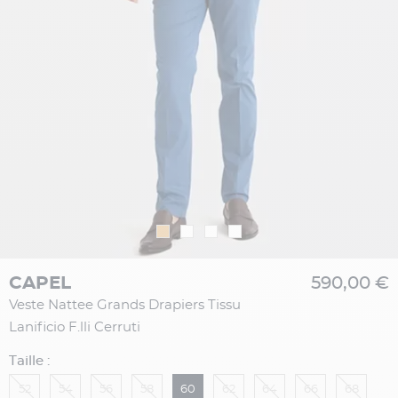
CAPEL
590,00 €
Veste Nattee Grands Drapiers Tissu
Lanificio F.lli Cerruti
Taille :
52
54
56
58
60
62
64
66
68