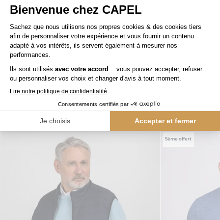
109,00 €
tommy hilfiger
capel
Pantalon Chino Twill pour Homme Grand Bleu
Nos clients aiment aussi
5ème offert