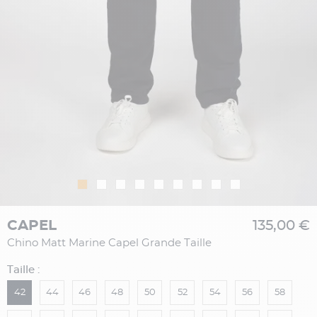
CAPEL
135,00 €
Chino Matt Marine Capel Grande Taille
Taille :
42
44
46
48
50
52
54
56
58