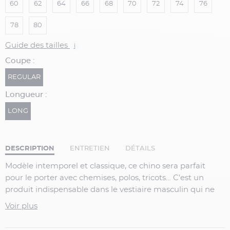
60
62
64
66
68
70
72
74
76
78
80
Guide des tailles
i
Coupe :
REGULAR
Longueur :
LONG
DESCRIPTION
ENTRETIEN
DÉTAILS
Modèle intemporel et classique, ce chino sera parfait
pour le porter avec chemises, polos, tricots… C'est un
produit indispensable dans le vestiaire masculin qui ne
vous fera jamais défaut. Son tissu en toile de coton le
Voir plus
rend agréable à porter et sa coupe droite et ajustée vous
garantit une allure moderne. C'est LE pantalon pour