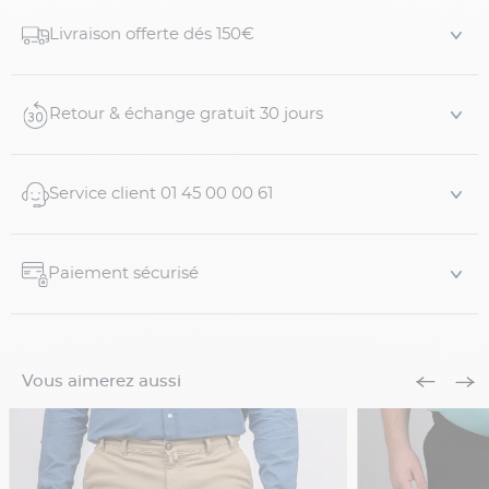
toute l'année, il est souple et épouse votre morphologie
Livraison offerte dés 150€
grâce à ses 2% d'élasthanne.
Coupe et taille
Coupe droite ajustée
Retour & échange gratuit 30 jours
Jambes droites
Pour ...
Service client 01 45 00 00 61
Paiement sécurisé
Vous aimerez aussi