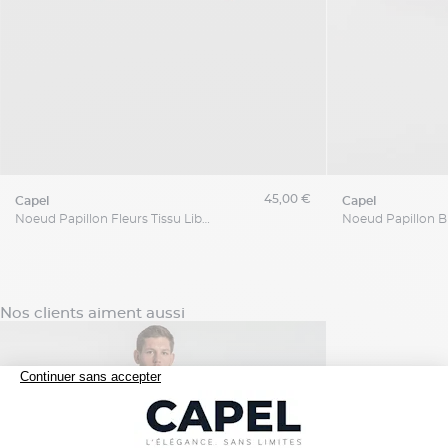
45,00 €
capel
capel
Noeud Papillon Fleurs Tissu Liberty Grande Taille
Noeud Papillon B
Nos clients aiment aussi