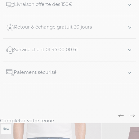
surpris par son touché doux façon « peau de pêche ». Une
Livraison offerte dés 150€
touche d’élasthanne a spécialement été ajoutée pour un
rendu
stretch
et un confort absolu.
Retour & échange gratuit 30 jours
- 8 passants perm...
Service client 01 45 00 00 61
Paiement sécurisé
Complétez votre tenue
New