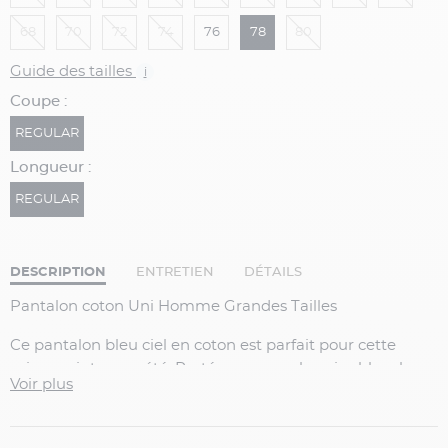
68
70
72
74
76
78
80
Guide des tailles
i
Coupe :
REGULAR
Longueur :
REGULAR
DESCRIPTION
ENTRETIEN
DÉTAILS
Pantalon coton Uni Homme Grandes Tailles
Ce pantalon bleu ciel en coton est parfait pour cette
saison printemps-été. Porté avec une chemise blanche
Voir plus
manches longues ou courtes, un t-shirt ou bien un polo,
c’est la pièce qui vous permet d’adopter plusieurs
styles. Confectionné en coton, vous serez agréablement