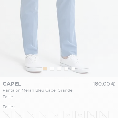
CAPEL
180,00 €
Pantalon Meran Bleu Capel Grande
Taille
Taille :
50
52
54
56
58
60
62
64
66