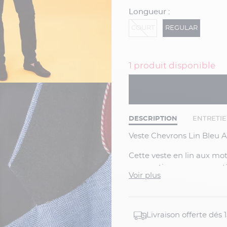
Longueur :
COURT
REGULAR
1 produit disponible
DESCRIPTION
ENTRETI
Veste Chevrons Lin Bleu 
Cette veste en lin aux motifs chevrons est un vêtement estival par excellence, tant
par son tissu que son motif
Voir plus
dessin chevrons apporte à
excessif. C’est une excell
dans votre vestiaire.
Livraison offerte dés
Intérieur de la ves