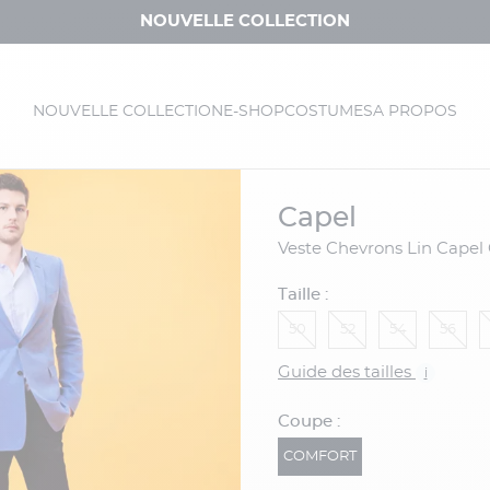
NOUVELLE COLLECTION
NOUVELLE COLLECTION
E-SHOP
COSTUMES
A PROPOS
capel
Veste Chevrons Lin Capel
Taille :
50
52
54
56
Guide des tailles
i
Coupe :
COMFORT