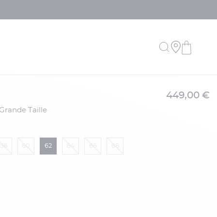
449,00 €
 Grande Taille
58
60
62
64
66
68