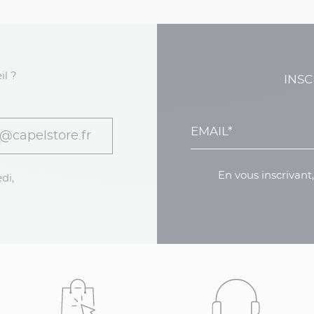
il ?
INSC
@capelstore.fr
En vous inscrivant
di,