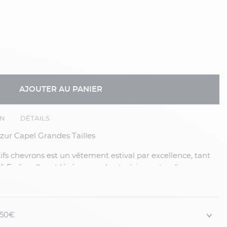
AJOUTER AU PANIER
EN
DÉTAILS
Azur Capel Grandes Tailles
. En lin, elle est légère, souple et aérienne tandis que son
 ce modèle une réelle distinction, sans formalisme
ente alternative, plus lumineuse, à toute veste marine déjà
 150€
te doté d’une poche boutonnée haute de chaque côté...