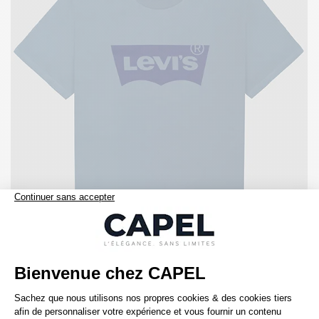
35,00 €
levis