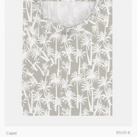
89,00 €
capel