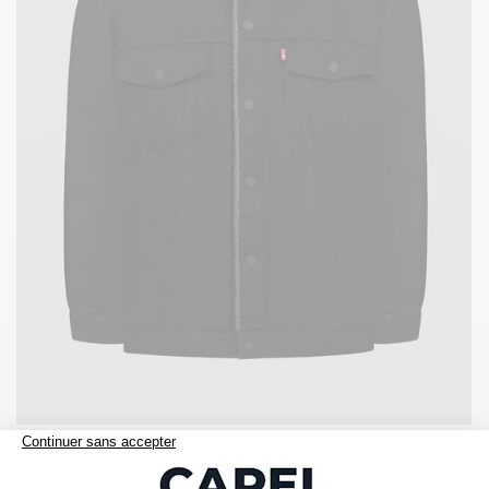
140,00 €
levis
Blouson Sherpa Noir Levi's Grande Taille