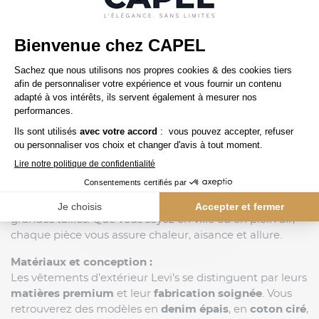
Précédent
1 / 1
Suivant
Affrontez toutes les saisons avec style grâce aux
vêtements d’extérieur grande taille Levi’s
, disponibles
sur
Capelstore
. Conçus pour offrir confort, durabilité et
élégance, ces manteaux, parkas, vestes et blousons
signés Levi’s allient l’esprit authentique de la marque
américaine à des coupes parfaitement adaptées aux
grandes tailles. Que vous soyez en ville ou en plein air,
chaque pièce vous assure chaleur, aisance et allure.
Matériaux et conception :
Les vêtements d’extérieur Levi’s se distinguent par leurs
matières premium
et leur
fabrication soignée
. Vous
retrouverez des modèles en
denim épais
, en
coton ciré
,