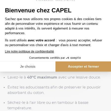
Une
sélection rigoureuse des tissus
, pour garantir
douceur et durabilité.
Chaque peignoir reflète l’esprit Capelstore :
offrir
élégance, confort et qualité
, même dans les plus
grandes tailles.
CONSEILS D’ENTRETIEN
Pour conserver la douceur et la tenue de votre peignoir
5XL :
Lavez-le à
40°C maximum
avec une lessive douce.
Évitez les adoucissants afin de préserver le pouvoir
absorbant du coton.
Séchez-le à l’air libre ou en tambour à basse
température.