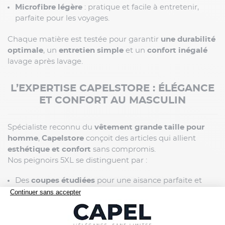
Microfibre légère
: pratique et facile à entretenir,
parfaite pour les voyages.
Chaque matière est testée pour garantir
une durabilité
optimale
, un
entretien simple
et un
confort inégalé
lavage après lavage.
L’EXPERTISE CAPELSTORE : ÉLÉGANCE
ET CONFORT AU MASCULIN
Spécialiste reconnu du
vêtement grande taille pour
homme
,
Capelstore
conçoit des articles qui allient
esthétique et confort
sans compromis.
Nos peignoirs 5XL se distinguent par :
Des
coupes étudiées
pour une aisance parfaite et
une silhouette harmonieuse.
Des
coutures renforcées
et des
finitions haut de
gamme
.