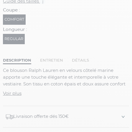
Guide des tailles
i
Coupe :
COMFORT
Longueur :
REGULAR
DESCRIPTION
ENTRETIEN
DÉTAILS
Ce blouson Ralph Lauren en velours côtelé marine
apporte une touche élégante et intemporelle à votre
vestiaire. Son tissu en coton épais et doux assure confort
et chaleur, idéal pour les journées fraîches. La doublure
Voir plus
intérieure à motif tartan ajoute une finition soignée et
raffinée. Le logo emblématique Ralph Lauren brodé sur
la poitrine souligne son style premium.
Livraison offerte dés 150€
Détails produit :