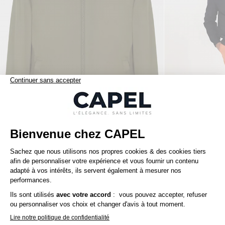
290,00 €
capel
capel
Blouson Teddy Capel Paris Grande Taille