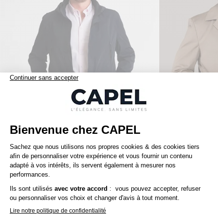
395,00 €
capel
capel
Parka Unie Capel Paris Grande Taille