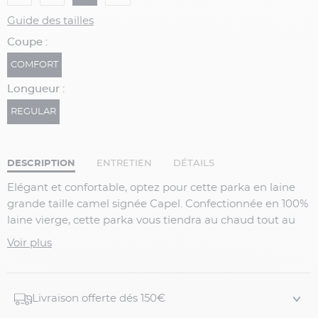
Guide des tailles
Coupe :
COMFORT
Longueur :
REGULAR
DESCRIPTION
ENTRETIEN
DÉTAILS
Elégant et confortable, optez pour cette parka en laine
grande taille camel signée Capel. Confectionnée en 100%
laine vierge, cette parka vous tiendra au chaud tout au
long de la journée.
Voir plus
Parka grande taille en laine camel
Tissu Harris Tweed
Col chemise
Livraison offerte dés 150€
Fermeture boutonnée et zippée