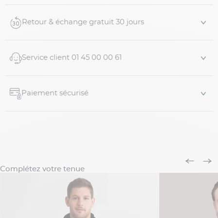
2 poches extétieures
Intérieure matelassée
Retour & échange gratuit 30 jours
2 PocheS intérieures zippées
Taille réglable avec corde de serrage
Coupe classique
Service client 01 45 00 00 61
Composition :
100% laine vierge
Taille et coupe :
Notre...
Paiement sécurisé
Complétez votre tenue