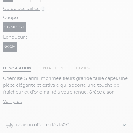
Guide des tailles
i
Coupe :
COMFORT
Longueur :
64CM
DESCRIPTION
ENTRETIEN
DÉTAILS
Chemise Gianni imprimée fleurs grande taille capel, une
pièce élégante et estivale qui apporte une touche de
fraîcheur et d’originalité à votre tenue. Grâce à son
mélange coton-lin, cette chemise offre respirabilité,
Voir plus
légèreté et confort. Idéale pour un look estival chic, à
porter avec un chino ou un bermuda.
Détails du produit :
Livraison offerte dés 150€