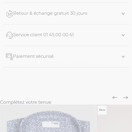
Chemise Gianni imprimée grande taille
Existe en Homme Grand
Retour & échange gratuit 30 jours
Coupe confortable
Motif imprimé floral
Col semi-italien souple
Service client 01 45 00 00 61
Gorge non piqu...
Paiement sécurisé
Complétez votre tenue
New