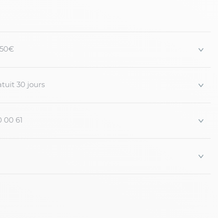
 impeccable. Parfaite avec un pantalon habillé ou un chino
ssique et moderne.
 150€
nde taille
sion homme fort
tuit 30 jours
0 00 61