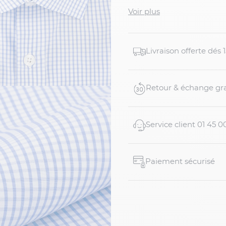
respirabilité et une tenue
Voir plus
pour un look à la fois cla
Détails du produit :
Livraison offerte dés
Chemise homme gra
Modèle Max
Existe aussi en ver
Retour & échange gra
Motif...
Service client 01 45 0
Paiement sécurisé