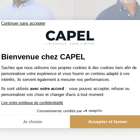
119,00 €
figer
tommy hilfiger
Chemise Maille Piquée Grande Taille Ciel