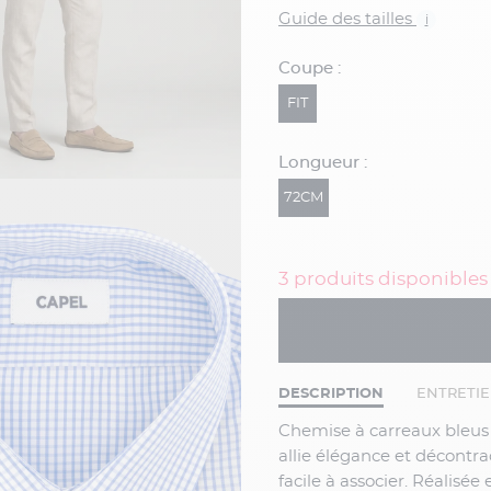
Guide des tailles
i
Coupe :
FIT
Longueur :
72CM
3 produits disponibles
DESCRIPTION
ENTRETI
Chemise à carreaux bleus et blancs pour homme grand, une pièce intemporelle qui
allie élégance et décontra
facile à associer. Réalisée