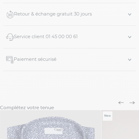
Adaptée aux hommes forts
Coupe confortable
Retour & échange gratuit 30 jours
Motif floral bleu et blanc
Tissu en pur lin léger et respirant
Col cubain pour un style décontracté
Service client 01 45 00 00 61
Manches courtes
Gorge simple
Deux plis au dos pour plus d’aisance
Paiement sécurisé
Base droite
Poche poit...
Complétez votre tenue
New