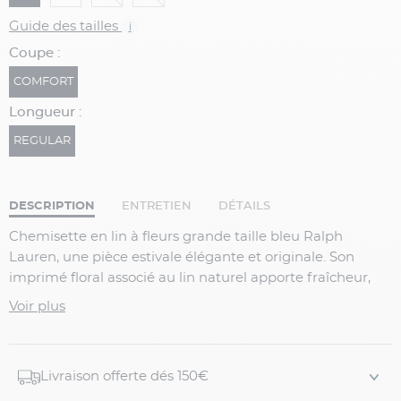
Guide des tailles
i
Coupe :
COMFORT
Longueur :
REGULAR
DESCRIPTION
ENTRETIEN
DÉTAILS
Chemisette en lin à fleurs grande taille bleu Ralph
Lauren, une pièce estivale élégante et originale. Son
imprimé floral associé au lin naturel apporte fraîcheur,
légèreté et style pour les beaux jours.
Voir plus
Détails du produit :
Livraison offerte dés 150€
Chemisette homme grande taille