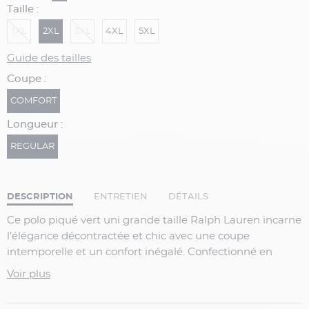
Taille :
1XL
2XL
3XL
4XL
5XL
Guide des tailles
Coupe :
COMFORT
Longueur :
REGULAR
DESCRIPTION
ENTRETIEN
DÉTAILS
Ce
polo piqué vert uni grande taille Ralph Lauren
incarne
l’élégance décontractée et chic avec une coupe
intemporelle et un confort inégalé. Confectionné en
coton piqué respirant, il offre une excellente tenue tout
Voir plus
en restant agréable à porter au quotidien.