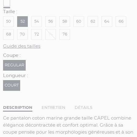
Taille :
50
52
54
56
58
60
62
64
66
68
70
72
74
76
Guide des tailles
Coupe :
REGULAR
Longueur :
COURT
DESCRIPTION
ENTRETIEN
DÉTAILS
Ce pantalon coton marine grande taille CAPEL combine
élégance décontractée et confort optimal. Grâce à sa
coupe pensée pour les morphologies généreuses et à son