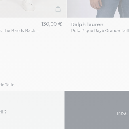
130,00 €
ralph lauren
Jean 512 Levi's The Bands Back Grande Taille
e Taille
il ?
INSC