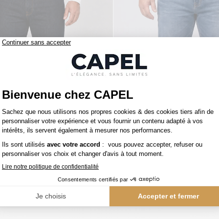
179,00 €
ren
tommy hilfiger
s Grande Taille Brut
Jean pour Homme Grand St