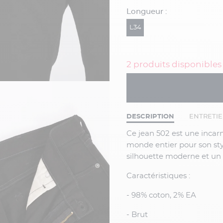
Longueur :
L34
2 produits disponibles
DESCRIPTION
ENTRETI
Ce jean 502 est une incarnation du design classique de Levi's, reconnu dans le
monde entier pour son styl
silhouette moderne et un 
Caractéristiques :
- 98% coton, 2% EA
- Brut