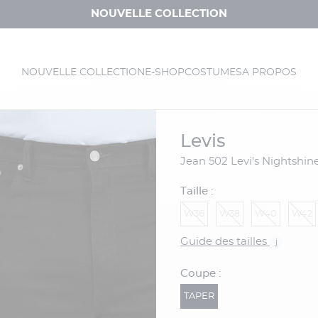
NOUVELLE COLLECTION
NOUVELLE COLLECTION
E-SHOP
COSTUMES
A PROPOS
levis
Jean 502 Levi's Nightshin
Taille :
W36
W38
W40
W42
Guide des tailles
i
Coupe :
TAPER