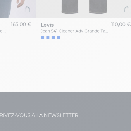
165,00 €
110,00 €
levis
Polo Piqué Rayé Grande Taille Marine et Blanc
Jean 541 Cleaner Adv Grande Taille Brut
RIVEZ-VOUS À LA NEWSLETTER