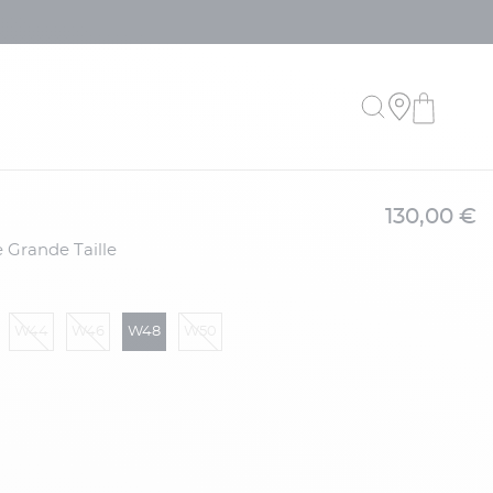
130,00 €
e Grande Taille
W44
W46
W48
W50