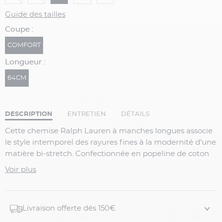
Guide des tailles
Coupe :
COMFORT
Longueur :
64CM
DESCRIPTION
ENTRETIEN
DÉTAILS
Cette chemise
Ralph Lauren
à manches longues associe
le style intemporel des rayures fines à la modernité d’une
matière bi-stretch. Confectionnée en
popeline de coton
stretch
(91 % coton, 9 % élasthanne), elle offre un confort
Voir plus
exceptionnel et une liberté de mouvement optimale. Ses
rayures bleu marine sur fond blanc apportent une
élégance classique, idéale aussi bien pour un look
Livraison offerte dés 150€
professionnel que décontracté.