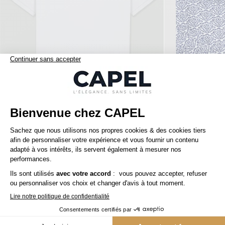
95,00 €
capel
capel
Polo Col Baseball Capel Grande Taille
capelstore
Brettelles Pieds De Poule Grande Taille