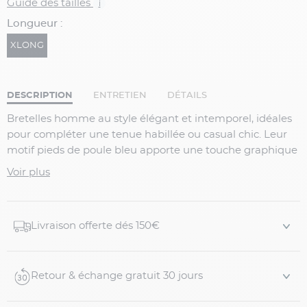
Guide des tailles
i
Longueur :
XLONG
DESCRIPTION
ENTRETIEN
DÉTAILS
Bretelles homme au style élégant et intemporel, idéales
pour compléter une tenue habillée ou casual chic. Leur
motif pieds de poule bleu apporte une touche graphique
raffinée, tandis que leur longueur Xlong est spécialement
Voir plus
adaptée aux morphologies généreuses pour un confort
optimal.
Détails produit :
Livraison offerte dés 150€
Bretelles à motif pieds de poule
Coloris bleu et blanc
Retour & échange gratuit 30 jours
Longueur Xlong, adaptée aux grandes tailles
Bretelles élastiquées pour un maintien confortable